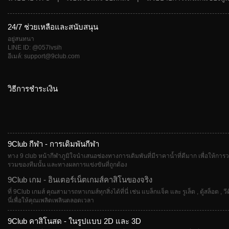
24/7 ช่วยเหลือและสนับสนุน
อยู่สนทนา
LINE ID: @057lvsih
อีเมล์: support@9club.com
วิธีการชำระเงิน
9Club กีฬา - การเดิมพันกีฬา
ทาง 9 club หน้ากีฬาภูมิใจนำเสนอช่องทางการเดิมพันที่มีราคาน้ำที่ดีมาก เพื่อให้การว
รวมของทีมนั้น และทางผลการแข่งขันที่ถูกต้อง
9Club เกม - อินเตอร์เน็ตเกมส์คาสิโนของจริง
ที่ 9Club เกมส์ คุณสามารถหาเกมส์ทุกสิ่งได้ที่นี่ เช่น แบล็กแจ็ค และ รูเล็ต , ตู้สล็อต
นี่เพื่อให้คุณเพลิดเพลินตลอดเวลา
9Club คาสิโนสด - ในรูปแบบ 2D และ 3D