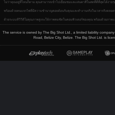
ไม่ว่าคุณอยู่ที่ไหนก็ตาม คุณสามารถเข้าไปเยี่ยมชมและเล่นคาสิโนสดที่ดีที่สุดได้ง่า
พร้อมด้วยคนแจกไพ่ที่มีความชำนาญคอยต้อนรับคุณและทำงานจริงในเวลาจริงตลอดทั้งเก
ด้วยระบบทีวีวีดีโอคุณภาพสูงจะให้ภาพคมชัดในคอมพิวเตอร์ชองคุณ พร้อมด้วยภาพแวดล้
The service is owned by The Big Shot Ltd., a limited liability compan
Road, Belize City, Belize. The Big Shot Ltd. is l