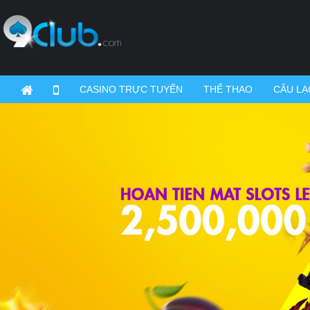
CASINO TRỰC TUYẾN
THỂ THAO
CÂU LẠ